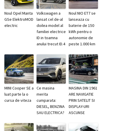
Noul Opel Manta
Volkswagen a
Noul NIO ET7 se
GSe ElektroMOD
lansat cel de-al
lanseaza cu
electric
doilea model al
baterie de 150
familiei electrice
kWh pentru o
ID in toamna
autonomie de
anului trecut ID.4
peste 1.000 km
MINI Cooper SE a
Ce masina
MASINA DIN 1961
luat parte la o
merita
ARE NAVIGATIE
cursa de viteza
cumparata:
PRIN SATELIT SI
DIESEL, BENZINA
DISPLAY-URI
SAU ELECTRICA?
ASCUNSE