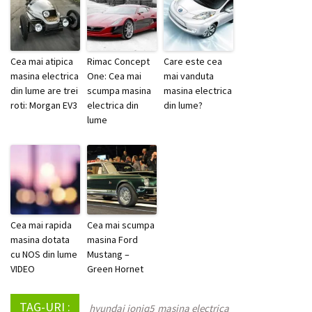
Cea mai atipica
Rimac Concept
Care este cea
masina electrica
One: Cea mai
mai vanduta
din lume are trei
scumpa masina
masina electrica
roti: Morgan EV3
electrica din
din lume?
lume
Cea mai rapida
Cea mai scumpa
masina dotata
masina Ford
cu NOS din lume
Mustang –
VIDEO
Green Hornet
TAG-URI :
hyundai ioniq5
masina electrica