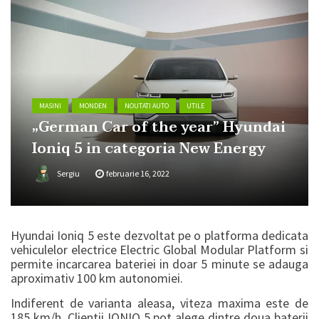
MASINI
MONDEN
NOUTATI AUTO
UTILE
„German Car of the year” Hyundai
Ioniq 5 in categoria New Energy
Sergiu
februarie 16, 2022
Hyundai Ioniq 5 este dezvoltat pe o platforma dedicata
vehiculelor electrice Electric Global Modular Platform si
permite incarcarea bateriei in doar 5 minute se adauga
aproximativ 100 km autonomiei.
Indiferent de varianta aleasa, viteza maxima este de
185 km/h. Clientii IONIQ 5 pot alege dintre doua baterii