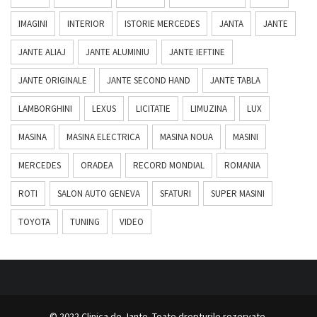
IMAGINI
INTERIOR
ISTORIE MERCEDES
JANTA
JANTE
JANTE ALIAJ
JANTE ALUMINIU
JANTE IEFTINE
JANTE ORIGINALE
JANTE SECOND HAND
JANTE TABLA
LAMBORGHINI
LEXUS
LICITATIE
LIMUZINA
LUX
MASINA
MASINA ELECTRICA
MASINA NOUA
MASINI
MERCEDES
ORADEA
RECORD MONDIAL
ROMANIA
ROTI
SALON AUTO GENEVA
SFATURI
SUPER MASINI
TOYOTA
TUNING
VIDEO
© 2022 Clinica de Jante. Toate drepturile rezervate.