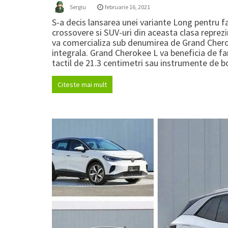
Sergiu
februarie 16, 2021
S-a decis lansarea unei variante Long pentru f
crossovere si SUV-uri din aceasta clasa reprez
va comercializa sub denumirea de Grand Cherok
integrala. Grand Cherokee L va beneficia de far
tactil de 21.3 centimetri sau instrumente de bor
Citeste mai mult