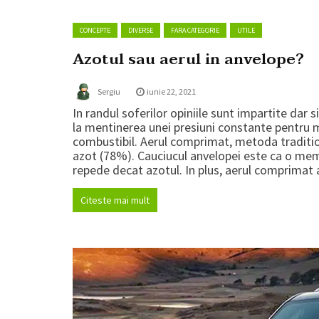
CONCEPTE
DIVERSE
FARA CATEGORIE
UTILE
Azotul sau aerul in anvelope?
Sergiu
iunie 22, 2021
In randul soferilor opiniile sunt impartite dar s
la mentinerea unei presiuni constante pentru m
combustibil. Aerul comprimat, metoda traditio
azot (78%). Cauciucul anvelopei este ca o memb
repede decat azotul. In plus, aerul comprimat a
Citeste mai mult