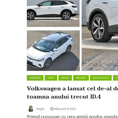
CONCEPTE
JANTE
MASINI
MONDEN
NOUTATI AUTO
U
Volkswagen a lansat cel de-al do
toamna anului trecut ID.4
Sergiu
februarie 9, 2021
Primul crossover cu zero emisii produs vreoda