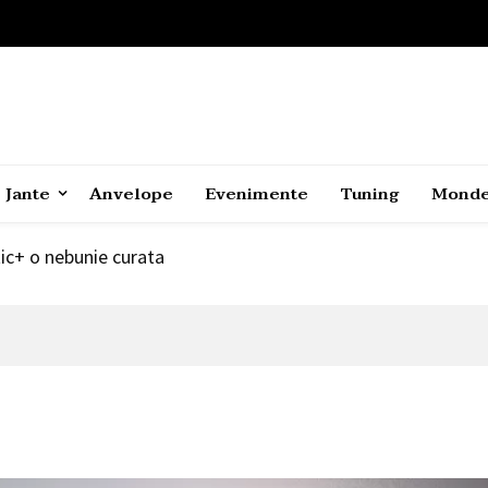
 SUV electric coupe
1
2021
r” Hyundai Ioniq 5 in categoria New Energy
Jante
Anvelope
Evenimente
Tuning
Mond
c+ o nebunie curata
 SUV electric coupe
1
2021
r” Hyundai Ioniq 5 in categoria New Energy
c+ o nebunie curata
 SUV electric coupe