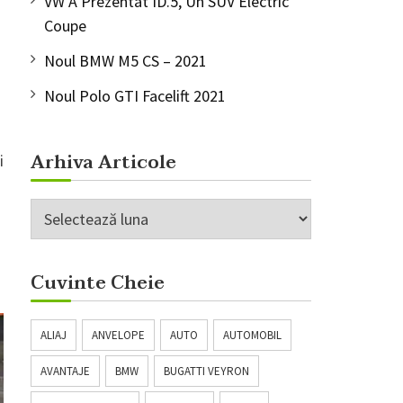
VW A Prezentat ID.5, Un SUV Electric
Coupe
Noul BMW M5 CS – 2021
Noul Polo GTI Facelift 2021
Arhiva Articole
i
Arhiva
Articole
Cuvinte Cheie
ALIAJ
ANVELOPE
AUTO
AUTOMOBIL
AVANTAJE
BMW
BUGATTI VEYRON