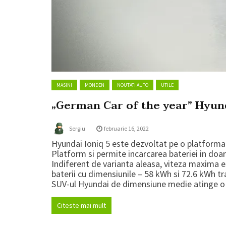
MASINI
MONDEN
NOUTATI AUTO
UTILE
„German Car of the year” Hyund
Sergiu
februarie 16, 2022
Hyundai Ioniq 5 este dezvoltat pe o platforma 
Platform si permite incarcarea bateriei in do
Indiferent de varianta aleasa, viteza maxima e
baterii cu dimensiunile – 58 kWh si 72.6 kWh tr
SUV-ul Hyundai de dimensiune medie atinge o p
Citeste mai mult