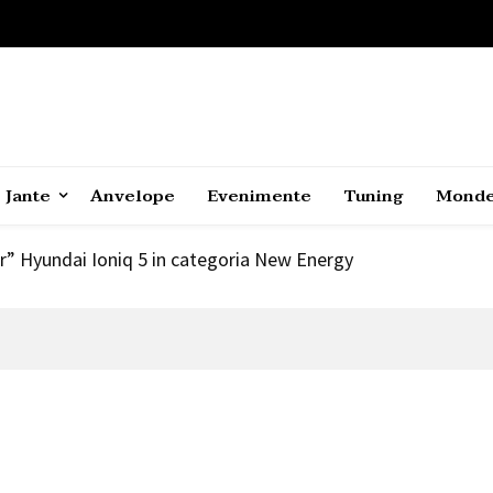
 SUV electric coupe
1
Jante
Anvelope
Evenimente
Tuning
Mond
2021
r” Hyundai Ioniq 5 in categoria New Energy
c+ o nebunie curata
 SUV electric coupe
1
2021
r” Hyundai Ioniq 5 in categoria New Energy
c+ o nebunie curata
 SUV electric coupe