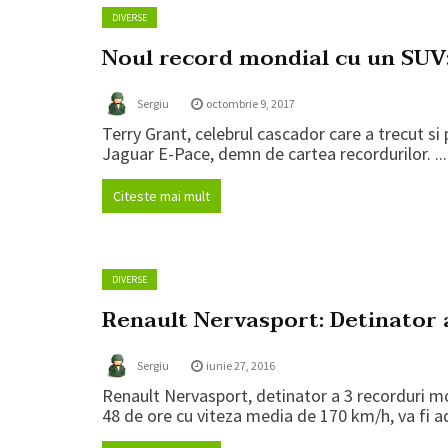
DIVERSE
Noul record mondial cu un SUV
Sergiu
octombrie 9, 2017
Terry Grant, celebrul cascador care a trecut si 
Jaguar E-Pace, demn de cartea recordurilor. ...
Citeste mai mult
DIVERSE
Renault Nervasport: Detinator 
Sergiu
iunie 27, 2016
Renault Nervasport, detinator a 3 recorduri m
48 de ore cu viteza media de 170 km/h, va fi ad