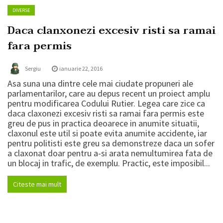
VW a prezentat ID.5, un SUV electric coupe
DIVERSE
Daca clanxonezi excesiv risti sa ramai
fara permis
Sergiu
ianuarie 22, 2016
Asa suna una dintre cele mai ciudate propuneri ale
parlamentarilor, care au depus recent un proiect amplu
pentru modificarea Codului Rutier. Legea care zice ca
daca claxonezi excesiv risti sa ramai fara permis este
greu de pus in practica deoarece in anumite situatii,
claxonul este util si poate evita anumite accidente, iar
pentru politisti este greu sa demonstreze daca un sofer
a claxonat doar pentru a-si arata nemultumirea fata de
un blocaj in trafic, de exemplu. Practic, este imposibil...
Citeste mai mult