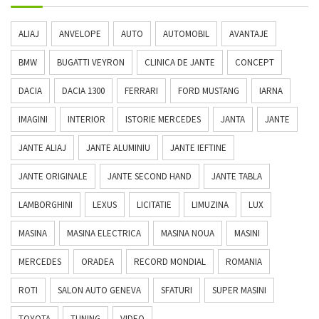
ALIAJ
ANVELOPE
AUTO
AUTOMOBIL
AVANTAJE
BMW
BUGATTI VEYRON
CLINICA DE JANTE
CONCEPT
DACIA
DACIA 1300
FERRARI
FORD MUSTANG
IARNA
IMAGINI
INTERIOR
ISTORIE MERCEDES
JANTA
JANTE
JANTE ALIAJ
JANTE ALUMINIU
JANTE IEFTINE
JANTE ORIGINALE
JANTE SECOND HAND
JANTE TABLA
LAMBORGHINI
LEXUS
LICITATIE
LIMUZINA
LUX
MASINA
MASINA ELECTRICA
MASINA NOUA
MASINI
MERCEDES
ORADEA
RECORD MONDIAL
ROMANIA
ROTI
SALON AUTO GENEVA
SFATURI
SUPER MASINI
TOYOTA
TUNING
VIDEO