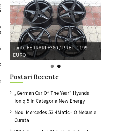
e
i
u
3
Jante FERRARI F360 / PRET: 1199
n
Jante VW GOLF 4 / PRET: 280 EURO
EURO
3
Postari Recente
e
„German Car Of The Year” Hyundai
Ioniq 5 In Categoria New Energy
Noul Mercedes 53 4Matic+ O Nebunie
Curata