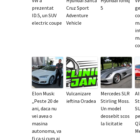
VW a
Hyundai Santa
Hyundai Ioniq
VW
prezentat
Cruz Sport
5
ge
ID.5, un SUV
Adventure
co
electric coupe
Vehicle
m
in
m
co
Elon Musk:
Vulcanizare
Mercedes SLR
A
„Peste 20 de
ieftina Oradea
Stirling Moss.
St
ani, daca nu
Un model
SU
vei avea o
deosebit scos
pe
masina
la licitatie
Q7
autonoma, va
Me
fi ca si cum ai