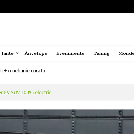
 SUV electric coupe
1
2021
Jante
Anvelope
Evenimente
Tuning
Mond
r” Hyundai Ioniq 5 in categoria New Energy
c+ o nebunie curata
 SUV electric coupe
1
 EV SUV 100% electric
2021
r” Hyundai Ioniq 5 in categoria New Energy
c+ o nebunie curata
 SUV electric coupe