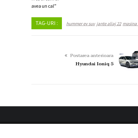
avea un cal”
TAG-URI :
hummer ev suv
jante aliaj 22
masina
Postarea anterioara
Hyundai Ioniq 5