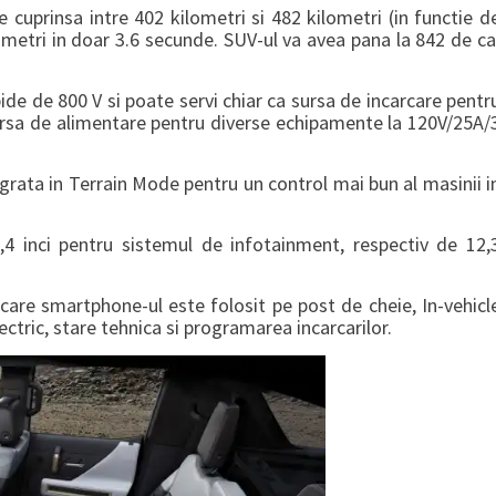
cuprinsa intre 402 kilometri si 482 kilometri (in functie d
lometri in doar 3.6 secunde. SUV-ul va avea pana la 842 de ca
pide de 800 V si poate servi chiar ca sursa de incarcare pentr
 sursa de alimentare pentru diverse echipamente la 120V/25A/
grata in Terrain Mode pentru un control mai bun al masinii i
3,4 inci pentru sistemul de infotainment, respectiv de 12,
 care smartphone-ul este folosit pe post de cheie, In-vehicl
ctric, stare tehnica si programarea incarcarilor.