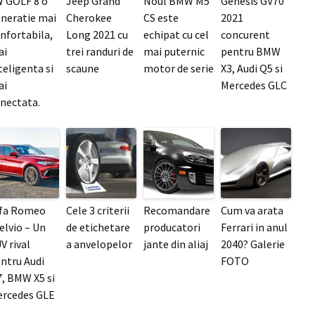
 GOLF 8 o
Jeep Grand
Noul BMW M5
Genesis GV70
neratie mai
Cherokee
CS este
2021
nfortabila,
Long 2021 cu
echipat cu cel
concurent
ai
trei randuri de
mai puternic
pentru BMW
teligenta si
scaune
motor de serie
X3, Audi Q5 si
ai
Mercedes GLC
nectata.
lfa Romeo
Cele 3 criterii
Recomandare
Cum va arata
elvio – Un
de etichetare
producatori
Ferrari in anul
V rival
a anvelopelor
jante din aliaj
2040? Galerie
ntru Audi
FOTO
, BMW X5 si
rcedes GLE