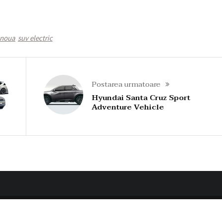
 noua
suv electric
Postarea urmatoare
Hyundai Santa Cruz Sport
Adventure Vehicle
© 2022 Clinica de Jante. Toate drepturile rezervate.